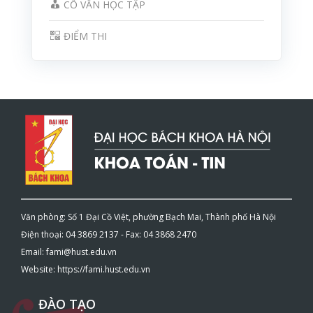
CỐ VẤN HỌC TẬP
ĐIỂM THI
Văn phòng: Số 1 Đại Cồ Việt, phường Bạch Mai, Thành phố Hà Nội
Điện thoại: 04 3869 2137 - Fax: 04 3868 2470
Email: fami@hust.edu.vn
Website: https://fami.hust.edu.vn
ĐÀO TẠO