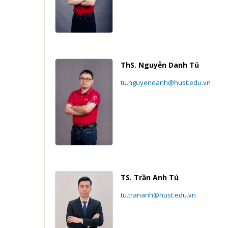
ThS. Nguyễn Danh Tú
tu.nguyendanh@hust.edu.vn
TS. Trần Anh Tú
tu.trananh@hust.edu.vn