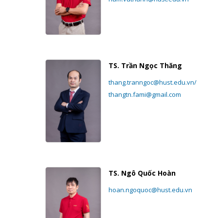
TS. Trần Ngọc Thăng
thang.tranngoc@hust.edu.vn/
thangtn.fami@gmail.com
TS. Ngô Quốc Hoàn
hoan.ngoquoc@hust.edu.vn