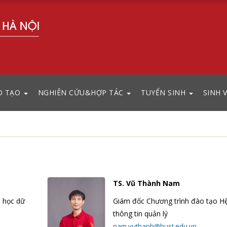
O TẠO
NGHIÊN CỨU&HỢP TÁC
TUYỂN SINH
SINH 
TS. Vũ Thành Nam
 học dữ
Giám đốc Chương trình đào tạo H
thông tin quản lý
nam.vuthanh@hust.edu.vn