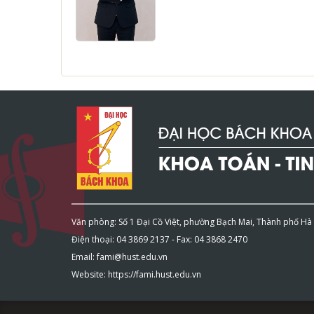
Văn phòng: Số 1 Đại Cồ Việt, phường Bạch Mai, Thành phố Hà
Điện thoại: 04 3869 2137 - Fax: 04 3868 2470
Email: fami@hust.edu.vn
Website: https://fami.hust.edu.vn