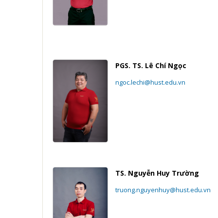
PGS. TS. Lê Chí Ngọc
ngoc.lechi@hust.edu.vn
TS. Nguyễn Huy Trường
truong.nguyenhuy@hust.edu.vn