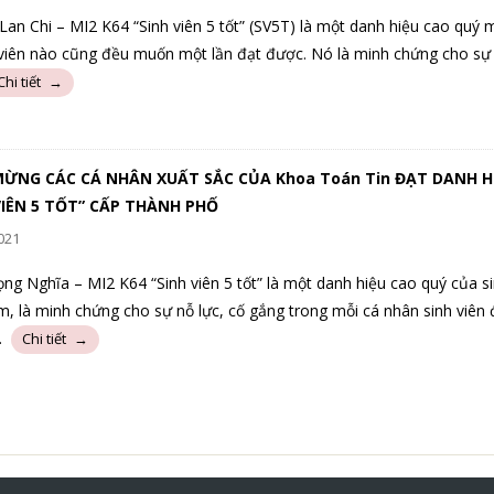
 Lan Chi – MI2 K64 “Sinh viên 5 tốt” (SV5T) là một danh hiệu cao quý 
viên nào cũng đều muốn một lần đạt được. Nó là minh chứng cho sự nô
ỪNG CÁC CÁ NHÂN XUẤT SẮC CỦA Khoa Toán Tin ĐẠT DANH H
VIÊN 5 TỐT” CẤP THÀNH PHỐ
021
ọng Nghĩa – MI2 K64 “Sinh viên 5 tốt” là một danh hiệu cao quý của si
m, là minh chứng cho sự nỗ lực, cố gắng trong mỗi cá nhân sinh viên 
…