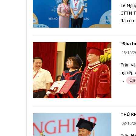
Lê Nguy
CTTN To
đã có m
“Đóa h
18/10/2
Trần Vă
nghiệp 
…
THỦ KH
08/10/2
Trần Hả