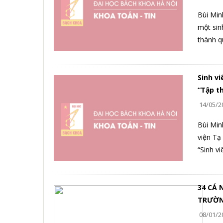
Bùi Min
một sin
thành q
Sinh v
“Tập th
14/05/2
Bùi Min
viện Tạ
“Sinh vi
34 CÁ 
TRƯỜNG
08/01/2