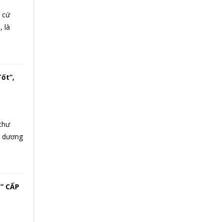
 cứ
 là
ốt”,
thư
n dương
” CẤP