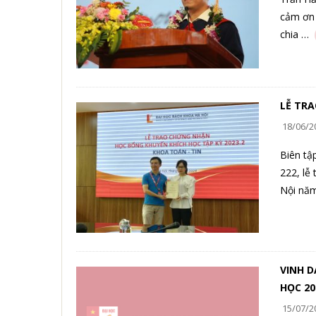
cảm ơn 
chia …
LỄ TRA
18/06/2
Biên tậ
222, lễ
Nội nă
VINH D
HỌC 20
15/07/2