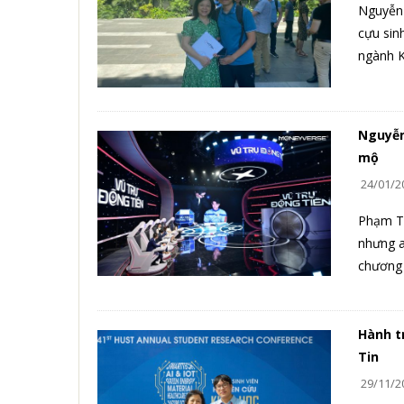
Nguyễn 
cựu sin
ngành K
Nguyễn
mộ
24/01/2
Phạm Tu
nhưng a
chương 
Hành t
Tin
29/11/2