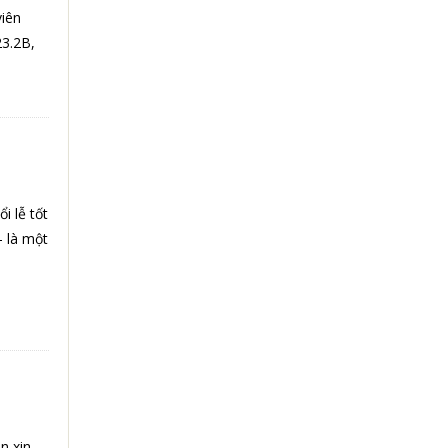
iên
23.2B,
i lễ tốt
– là một
n xin