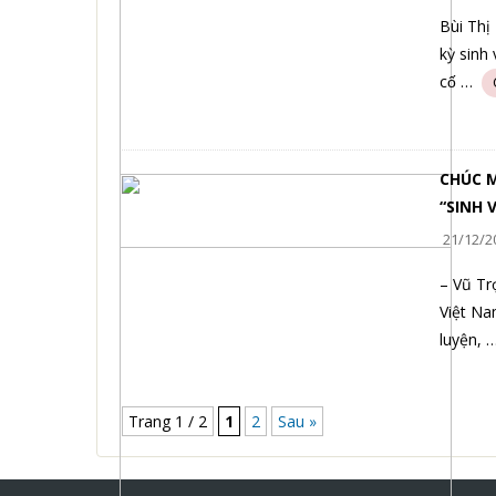
Bùi Thị
kỳ sinh 
cố …
CHÚC M
“SINH 
21/12/2
– Vũ Tr
Việt Na
luyện, 
Trang 1 / 2
1
2
Sau »