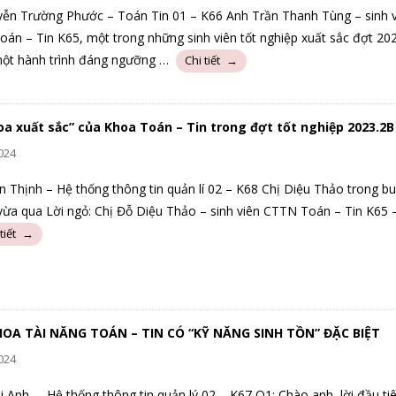
ễn Trường Phước – Toán Tin 01 – K66 Anh Trần Thanh Tùng – sinh v
án – Tin K65, một trong những sinh viên tốt nghiệp xuất sắc đợt 20
ột hành trình đáng ngưỡng …
oa xuất sắc” của Khoa Toán – Tin trong đợt tốt nghiệp 2023.2B
024
n Thịnh – Hệ thống thông tin quản lí 02 – K68 Chị Diệu Thảo trong buổ
vừa qua Lời ngỏ: Chị Đỗ Diệu Thảo – sinh viên CTTN Toán – Tin K65 
OA TÀI NĂNG TOÁN – TIN CÓ “KỸ NĂNG SINH TỒN” ĐẶC BIỆT
024
i Anh – Hệ thống thông tin quản lý 02 – K67 Q1: Chào anh, lời đầu tiê