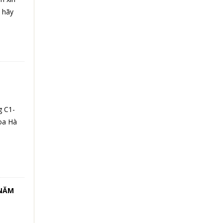
h hãy
g C1-
oa Hà
 NĂM