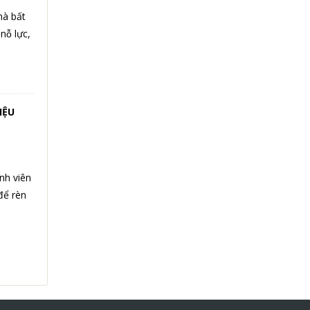
mà bất
̃ lực,
IỆU
nh viên
để rèn