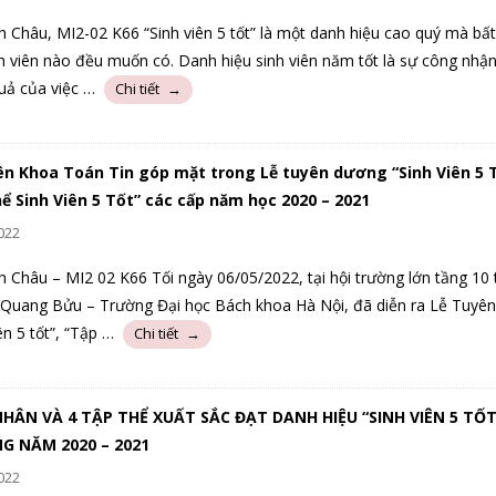
h Châu, MI2-02 K66 “Sinh viên 5 tốt” là một danh hiệu cao quý mà bất
h viên nào đều muốn có. Danh hiệu sinh viên năm tốt là sự công nhận,
uả của việc …
iên Khoa Toán Tin góp mặt trong Lễ tuyên dương “Sinh Viên 5 T
ể Sinh Viên 5 Tốt” các cấp năm học 2020 – 2021
022
h Châu – MI2 02 K66 Tối ngày 06/05/2022, tại hội trường lớn tầng 10 
 Quang Bửu – Trường Đại học Bách khoa Hà Nội, đã diễn ra Lễ Tuyê
ên 5 tốt”, “Tập …
NHÂN VÀ 4 TẬP THỂ XUẤT SẮC ĐẠT DANH HIỆU “SINH VIÊN 5 TỐT
 NĂM 2020 – 2021
022