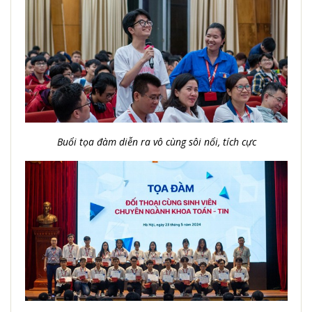
Buổi tọa đàm diễn ra vô cùng sôi nổi, tích cực