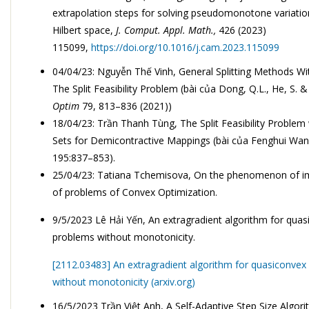
extrapolation steps for solving pseudomonotone variationa
Hilbert space,
J. Comput. Appl. Math.,
426 (2023)
115099,
https://doi.org/10.1016/j.cam.2023.115099
04/04/23: Nguyễn Thế Vinh
, General Splitting Methods Wi
The Split Feasibility Problem
(bài của
Dong, Q.L., He, S. 
Optim
79, 813–836 (2021))
18/04/23: Trần Thanh Tùng, The Split Feasibility Problem 
Sets for Demicontractive Mappings (bài của Fenghui Wa
195:837–853).
25/04/23:
Tatiana Tchemisova
,
O
n the
p
henomenon of imm
of problems of Convex Optimization.
9/5/2023 Lê Hải Yến, An extragradient algorithm for quas
problems without monotonicity.
[2112.03483] An extragradient algorithm for quasiconvex
without monotonicity (arxiv.org)
16/5/2023
Trần Việt Anh
, A Self-Adaptive Step Size Algori