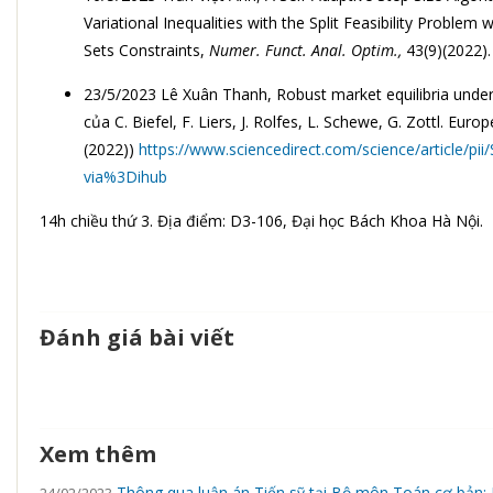
Variational Inequalities with the Split Feasibility Problem 
Sets Constraints,
Numer. Funct. Anal. Optim.,
43(9)(2022).
23/5/2023 Lê Xuân Thanh, Robust market equilibria under 
của C. Biefel, F. Liers, J. Rolfes, L. Schewe, G. Zottl. Euro
(2022))
https://www.sciencedirect.com/science/article/p
via%3Dihub
14h chiều thứ 3. Địa điểm: D3-106, Đại học Bách Khoa Hà Nội.
Đánh giá bài viết
Xem thêm
Thông qua luận án Tiến sỹ tại Bộ môn Toán cơ bản:
24/02/2023.