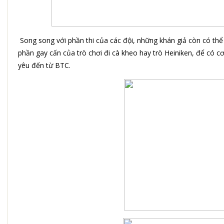
Song song với phần thi của các đội, những khán giả còn có th
phần gay cấn của trò chơi đi cà kheo hay trò Heiniken, để có 
yêu đến từ BTC.