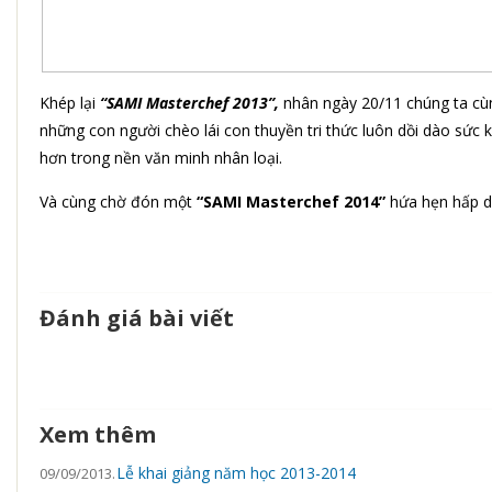
Khép lại
“SAMI Masterchef 2013”,
nhân ngày 20/11 chúng ta cùn
những con người chèo lái con thuyền tri thức luôn dồi dào sức
hơn trong nền văn minh nhân loại.
Và cùng chờ đón một
“SAMI Masterchef 2014”
hứa hẹn hấp 
Đánh giá bài viết
Xem thêm
Lễ khai giảng năm học 2013-2014
09/09/2013.