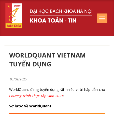
Toggle
navigat
WORLDQUANT VIETNAM
TUYỂN DỤNG
05/02/2025
WorldQuant đang tuyển dụng rất nhiều vị trí hấp dẫn cho
Chương Trình Thực Tập Sinh 2025
!
Sơ lược về WorldQuant: