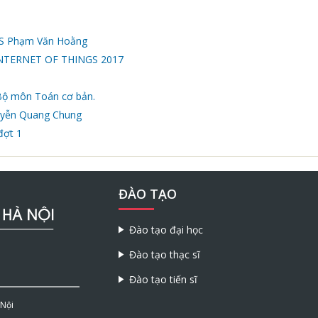
NCS Phạm Văn Hoằng
 INTERNET OF THINGS 2017
Bộ môn Toán cơ bản.
yễn Quang Chung
đợt 1
ĐÀO TẠO
Đào tạo đại học
Đào tạo thạc sĩ
Đào tạo tiến sĩ
 Nội