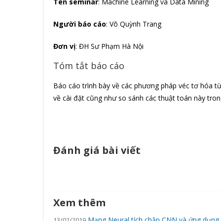
Tên seminar
: Machine Learning và Data Mining
Người báo cáo
: Võ Quỳnh Trang
Đơn vị
: ĐH Sư Phạm Hà Nội
Tóm tắt báo cáo
Báo cáo trình bày về các phương pháp véc tơ hóa t
về cài đặt cũng như so sánh các thuật toán này tron
Đánh giá bài viết
Xem thêm
Mạng Neural tích chập CNN và ứng dụng
13/02/2019.