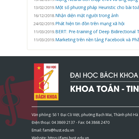
Một số phương pháp Heuristic cho bài toá
13/02/2019.
Nhận diện mặt người trong ảnh
16/12/2018.
Phát hiện tin đồn trên mạng xã hội
24/02/2019.
BERT: Pre-training of Deep Bidirectiona
11/03/2019.
Marketing trên nền tảng Facebook và Ph
11/03/2019.
Văn phòng: Số 1 Đại Cồ Việt, phường Bạch Mai, Thành phố Hà
Điện thoại: 04 3869 2137 - Fax: 04 3868 2470
Email: fami@hust.edu.vn
Website: https://fami.hust.edu.vn