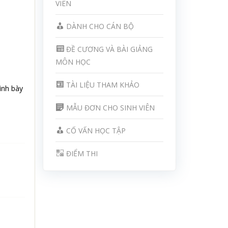
VIÊN
DÀNH CHO CÁN BỘ
ĐỀ CƯƠNG VÀ BÀI GIẢNG
MÔN HỌC
TÀI LIỆU THAM KHẢO
ình bày
MẪU ĐƠN CHO SINH VIÊN
CỐ VẤN HỌC TẬP
ĐIỂM THI