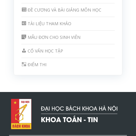
ĐỀ CƯƠNG VÀ BÀI GIẢNG MÔN HỌC
TÀI LIỆU THAM KHẢO
MẪU ĐƠN CHO SINH VIÊN
CỐ VẤN HỌC TẬP
ĐIỂM THI