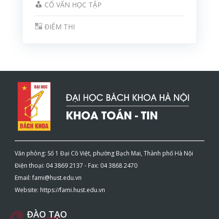
CỐ VẤN HỌC TẬP
ĐIỂM THI
Văn phòng: Số 1 Đại Cồ Việt, phường Bạch Mai, Thành phố Hà Nội
Điện thoại: 04 3869 2137 - Fax: 04 3868 2470
Email: fami@hust.edu.vn
Website: https://fami.hust.edu.vn
ĐÀO TẠO