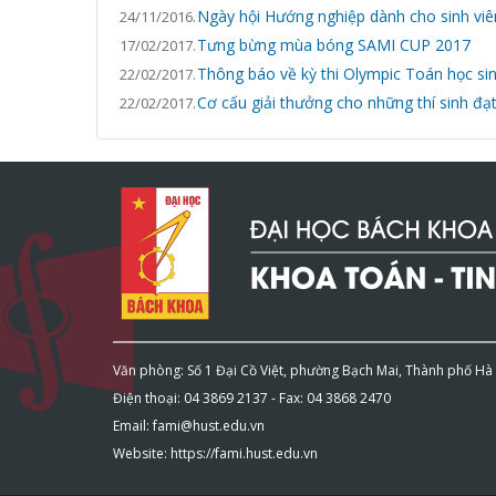
Ngày hội Hướng nghiệp dành cho sinh viê
24/11/2016.
Tưng bừng mùa bóng SAMI CUP 2017
17/02/2017.
Thông báo về kỳ thi Olympic Toán học si
22/02/2017.
Cơ cấu giải thưởng cho những thí sinh đạt
22/02/2017.
Văn phòng: Số 1 Đại Cồ Việt, phường Bạch Mai, Thành phố Hà
Điện thoại: 04 3869 2137 - Fax: 04 3868 2470
Email: fami@hust.edu.vn
Website: https://fami.hust.edu.vn