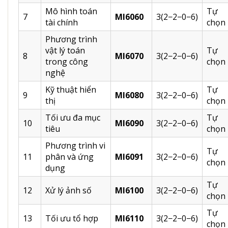
Mô hình toán
Tự
7
MI6060
3(2−2−0−6)
tài chính
chọn
Phương trình
vật lý toán
Tự
8
MI6070
3(2−2−0−6)
trong công
chọn
nghệ
Kỹ thuật hiển
Tự
9
MI6080
3(2−2−0−6)
thị
chọn
Tối ưu đa mục
Tự
10
MI6090
3(2−2−0−6)
tiêu
chọn
Phương trình vi
Tự
11
phân và ứng
MI6091
3(2−2−0−6)
chọn
dụng
Tự
12
Xử lý ảnh số
MI6100
3(2−2−0−6)
chọn
Tự
13
Tối ưu tổ hợp
MI6110
3(2−2−0−6)
chọn