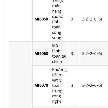
Thuật
toán
nâng
cao và
MI6050
3
3(2−2−0−6)
tính
toán
song
song
Mô
hình
MI6060
3
3(2−2−0−6)
toán tài
chính
Phương
trình
vật lý
MI6070
toán
3
3(2−2−0−6)
trong
công
nghệ