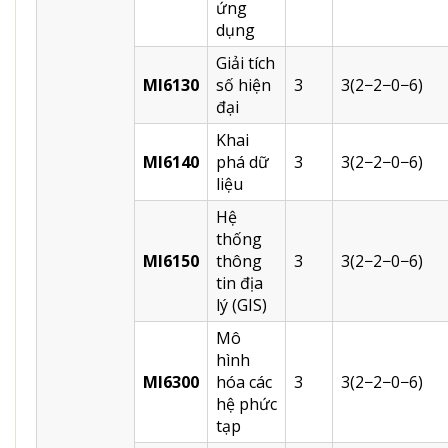
ứng
dụng
Giải tích
MI6130
số hiện
3
3(2−2−0−6)
đại
Khai
MI6140
phá dữ
3
3(2−2−0−6)
liệu
Hệ
thống
MI6150
thông
3
3(2−2−0−6)
tin địa
lý (GIS)
Mô
hình
MI6300
hóa các
3
3(2−2−0−6)
hệ phức
tạp