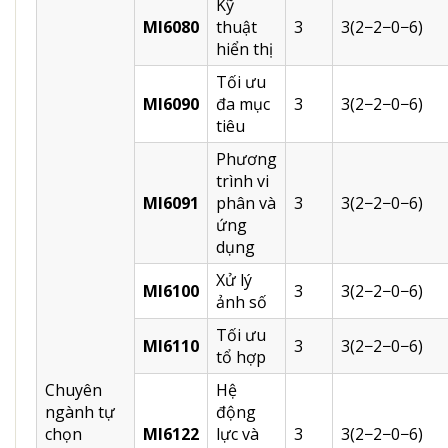
Kỹ
MI6080
thuật
3
3(2−2−0−6)
hiển thị
Tối ưu
MI6090
đa mục
3
3(2−2−0−6)
tiêu
Phương
trình vi
MI6091
phân và
3
3(2−2−0−6)
ứng
dụng
Xử lý
MI6100
3
3(2−2−0−6)
ảnh số
Tối ưu
MI6110
3
3(2−2−0−6)
tổ hợp
Chuyên
Hệ
ngành tự
động
chọn
MI6122
lực và
3
3(2−2−0−6)