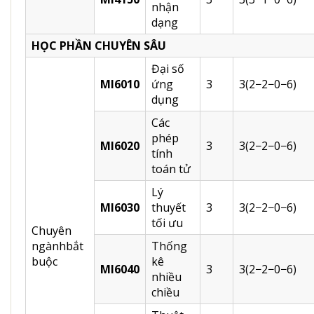
nhận
dạng
HỌC PHẦN CHUYÊN SÂU
Đại số
MI6010
ứng
3
3(2−2−0−6)
dụng
Các
phép
MI6020
3
3(2−2−0−6)
tính
toán tử
Lý
MI6030
thuyết
3
3(2−2−0−6)
tối ưu
Chuyên
ngànhbắt
Thống
buộc
kê
MI6040
3
3(2−2−0−6)
nhiều
chiều