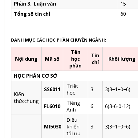
Phần 3. Luận văn
15
Tổng số tín chỉ
60
DANH MỤC CÁC HỌC PHẦN CHUYÊN NGÀNH:
Tên
Tín
Nội dung
Mã số
học
Khối lượng
chỉ
phần
HỌC PHẦN CƠ SỞ
Triết
SS6011
3
3(3−1−0−6)
học
Kiến
thứcchung
Tiếng
FL6010
6
6(3-6-0-12)
Anh
Điều
MI5030
khiển
3
3(3−1−0−6)
tối ưu