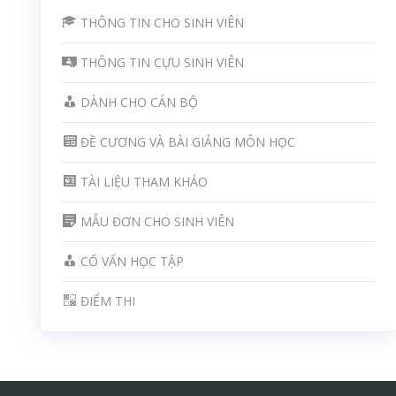
THÔNG TIN CHO SINH VIÊN
THÔNG TIN CỰU SINH VIÊN
DÀNH CHO CÁN BỘ
ĐỀ CƯƠNG VÀ BÀI GIẢNG MÔN HỌC
TÀI LIỆU THAM KHẢO
MẪU ĐƠN CHO SINH VIÊN
CỐ VẤN HỌC TẬP
ĐIỂM THI