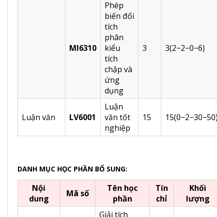
Phép
biến đổi
tích
phân
MI6310
kiểu
3
3(2−2−0−6)
tích
chập và
ứng
dụng
Luận
Luận văn
LV6001
văn tốt
15
15(0−2−30−50
nghiệp
DANH MỤC HỌC PHẦN BỔ SUNG:
Nội
Tên học
Tín
Khối
Mã số
dung
phần
chỉ
lượng
Giải tích