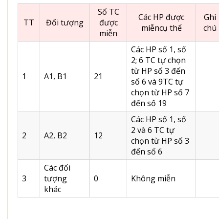
Số TC
Các HP được
Ghi
TT
Đối tượng
được
miễncụ thể
chú
miễn
Các HP số 1, số
2; 6 TC tự chọn
từ HP số 3 đến
1
A1, B1
21
số 6 và 9TC tự
chọn từ HP số 7
đến số 19
Các HP số 1, số
2 và 6 TC tự
2
A2, B2
12
chọn từ HP số 3
đến số 6
Các đối
3
tượng
0
Không miễn
khác