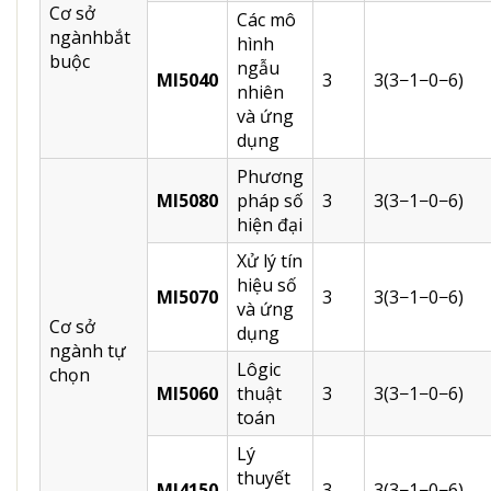
Cơ sở
Các mô
ngànhbắt
hình
buộc
ngẫu
MI5040
3
3(3−1−0−6)
nhiên
và ứng
dụng
Phương
MI5080
pháp số
3
3(3−1−0−6)
hiện đại
Xử lý tín
hiệu số
MI5070
3
3(3−1−0−6)
và ứng
Cơ sở
dụng
ngành tự
Lôgic
chọn
MI5060
thuật
3
3(3−1−0−6)
toán
Lý
thuyết
MI4150
3
3(3−1−0−6)