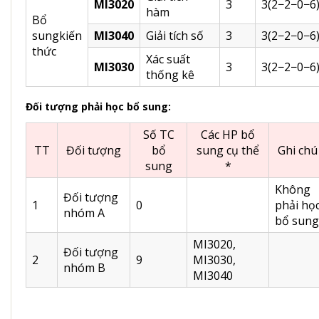
MI3020
3
3(2−2−0−6
hàm
Bổ
sungkiến
MI3040
Giải tích số
3
3(2−2−0−6
thức
Xác suất
MI3030
3
3(2−2−0−6
thống kê
Đối tượng phải học bổ sung:
Số TC
Các HP bổ
TT
Đối tượng
bổ
sung cụ thể
Ghi chú
sung
*
Không
Đối tượng
1
0
phải họ
nhóm A
bổ sung
MI3020,
Đối tượng
2
9
MI3030,
nhóm B
MI3040