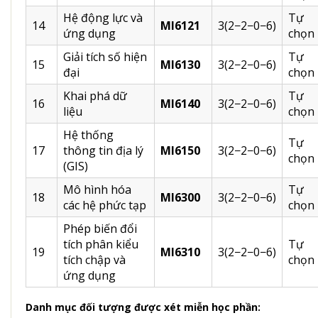
Hệ động lực và
Tự
14
MI6121
3(2−2−0−6)
ứng dụng
chọn
Giải tích số hiện
Tự
15
MI6130
3(2−2−0−6)
đại
chọn
Khai phá dữ
Tự
16
MI6140
3(2−2−0−6)
liệu
chọn
Hệ thống
Tự
17
thông tin địa lý
MI6150
3(2−2−0−6)
chọn
(GIS)
Mô hình hóa
Tự
18
MI6300
3(2−2−0−6)
các hệ phức tạp
chọn
Phép biến đổi
tích phân kiểu
Tự
19
MI6310
3(2−2−0−6)
tích chập và
chọn
ứng dụng
Danh mục đối tượng được xét miễn học phần: