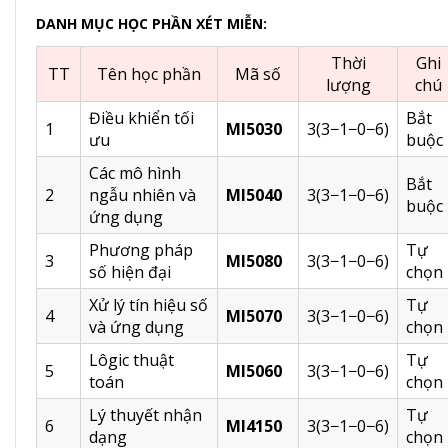
DANH MỤC HỌC PHẦN XÉT MIỄN:
Thời
Ghi
TT
Tên học phần
Mã số
lượng
chú
Điều khiển tối
Bắt
1
MI5030
3(3−1−0−6)
ưu
buộc
Các mô hình
Bắt
2
ngẫu nhiên và
MI5040
3(3−1−0−6)
buộc
ứng dụng
Phương pháp
Tự
3
MI5080
3(3−1−0−6)
số hiện đại
chọn
Xử lý tín hiệu số
Tự
4
MI5070
3(3−1−0−6)
và ứng dụng
chọn
Lôgic thuật
Tự
5
MI5060
3(3−1−0−6)
toán
chọn
Lý thuyết nhận
Tự
6
MI4150
3(3−1−0−6)
dạng
chọn