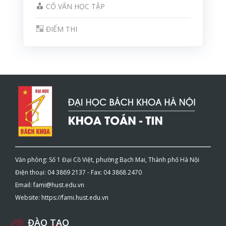
CỐ VẤN HỌC TẬP
ĐIỂM THI
Văn phòng: Số 1 Đại Cồ Việt, phường Bạch Mai, Thành phố Hà Nội
Điện thoại: 04 3869 2137 - Fax: 04 3868 2470
Email: fami@hust.edu.vn
Website: https://fami.hust.edu.vn
ĐÀO TẠO