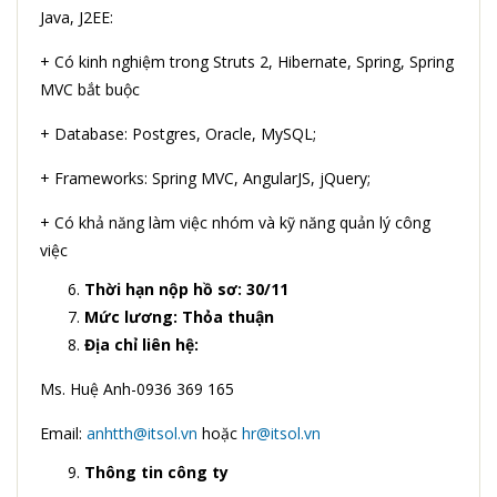
Java, J2EE:
+ Có kinh nghiệm trong Struts 2, Hibernate, Spring, Spring
MVC bắt buộc
+ Database: Postgres, Oracle, MySQL;
+ Frameworks: Spring MVC, AngularJS, jQuery;
+ Có khả năng làm việc nhóm và kỹ năng quản lý công
việc
Thời hạn nộp hồ sơ: 30/11
Mức lương: Thỏa thuận
Địa chỉ liên hệ:
Ms. Huệ Anh-0936 369 165
Email:
anhtth@itsol.vn
hoặc
hr@itsol.vn
Thông tin công ty