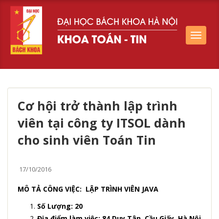
Toggle
navigat
Cơ hội trở thành lập trình
viên tại công ty ITSOL dành
cho sinh viên Toán Tin
17/10/2016
MÔ TẢ CÔNG VIỆC: LẬP TRÌNH VIÊN JAVA
Số Lượng: 20
Địa điểm làm việc: 84 Duy Tân, Cầu Giấy, Hà Nội