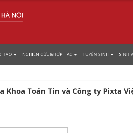
O TẠO
NGHIÊN CỨU&HỢP TÁC
TUYỂN SINH
SINH 
a Khoa Toán Tin và Công ty Pixta Vi