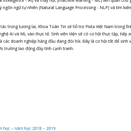
ial intelligence - AI) và máy học (machine learning - ML) liên quan chủ
ử lý ngôn ngữ tự nhiên (Natural Language Processing - NLP) và tìm kiế
tác trong tương lai, Khoa Toán Tin sẽ hỗ trợ Pixta Việt Nam trong lĩ
hệ AI và ML vào thực tế. Sinh viên Viện sẽ có cơ hội thực tập, tiếp x
à các doanh nghiệp hàng đầu đang đòi hỏi. Đây là cơ hội tốt để sinh 
thị trường lao động đầy tính cạnh tranh.
in học – năm học 2018 – 2019