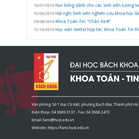
Học bổng dành cho các sinh viên tương l
16/01/2019.
Hội nghị Sinh viên nghiên cứu khoa học lầ
15/06/2019.
Khoa Toán Tin: “Chào K64!”
29/08/2019.
Học viện Viettel hợp tác Khoa Toán Tin th
15/10/2019.
Văn phòng: Số 1 Đại Cồ Việt, phường Bạch Mai, Thành phố Hà
Điện thoại: 04 3869 2137 - Fax: 04 3868 2470
Email: fami@hust.edu.vn
Website: https://fami.hust.edu.vn