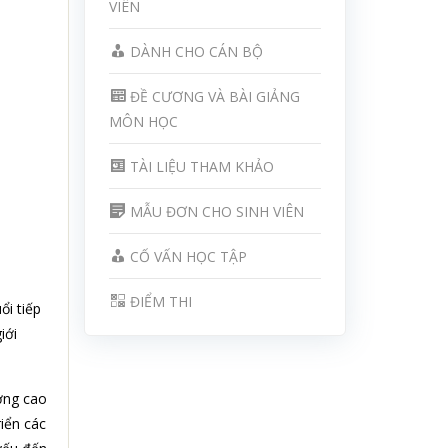
VIÊN
DÀNH CHO CÁN BỘ
ĐỀ CƯƠNG VÀ BÀI GIẢNG
MÔN HỌC
TÀI LIỆU THAM KHẢO
MẪU ĐƠN CHO SINH VIÊN
CỐ VẤN HỌC TẬP
ĐIỂM THI
ổi tiếp
iới
ượng cao
iển các