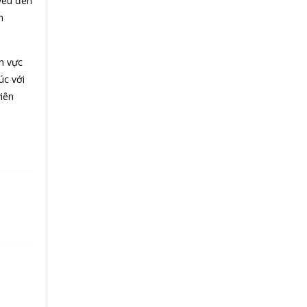
 yếu đến
m
nh vực
úc với
viên