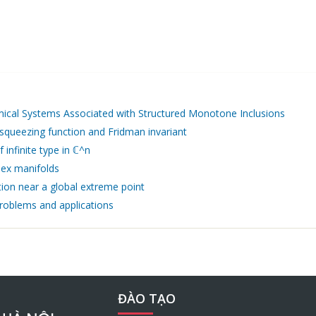
cal Systems Associated with Structured Monotone Inclusions
squeezing function and Fridman invariant
infinite type in ℂ^n
lex manifolds
ion near a global extreme point
 problems and applications
ĐÀO TẠO