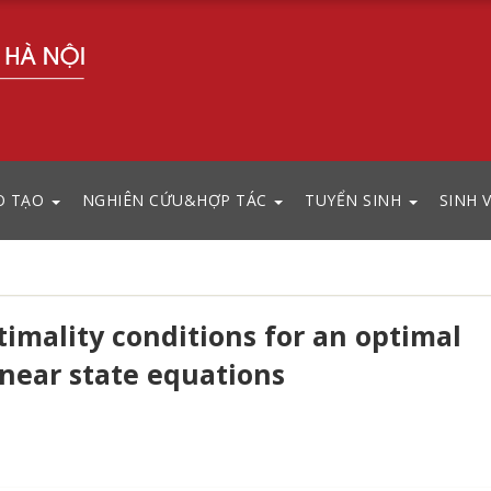
O TẠO
NGHIÊN CỨU&HỢP TÁC
TUYỂN SINH
SINH 
imality conditions for an optimal
near state equations