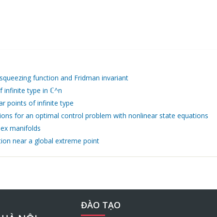
squeezing function and Fridman invariant
infinite type in ℂ^n
points of infinite type
ions for an optimal control problem with nonlinear state equations
lex manifolds
ion near a global extreme point
ĐÀO TẠO