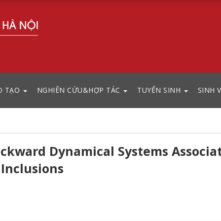
O TẠO
NGHIÊN CỨU&HỢP TÁC
TUYỂN SINH
SINH 
ackward Dynamical Systems Associa
Inclusions