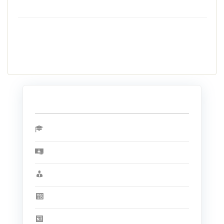
27/06/2016
Nghiên cứu sinh có thể tham gia các nhóm nghiên
cứu và seminar khoa học của Viện
27/06/2016
LIÊN KẾT NHANH
THÔNG TIN CHO SINH VIÊN
THÔNG TIN CỰU SINH VIÊN
DÀNH CHO CÁN BỘ
ĐỀ CƯƠNG VÀ BÀI GIẢNG MÔN HỌC
TÀI LIỆU THAM KHẢO