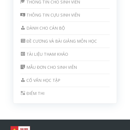
THÔNG TIN CHO SINH VIÊN
THÔNG TIN CỰU SINH VIÊN
DÀNH CHO CÁN BỘ
ĐỀ CƯƠNG VÀ BÀI GIẢNG MÔN HỌC
TÀI LIỆU THAM KHẢO
MẪU ĐƠN CHO SINH VIÊN
CỐ VẤN HỌC TẬP
ĐIỂM THI