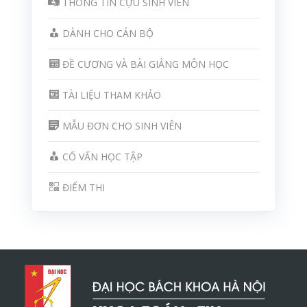
THÔNG TIN CỰU SINH VIÊN
DÀNH CHO CÁN BỘ
ĐỀ CƯƠNG VÀ BÀI GIẢNG MÔN HỌC
TÀI LIỆU THAM KHẢO
MẪU ĐƠN CHO SINH VIÊN
CỐ VẤN HỌC TẬP
ĐIỂM THI