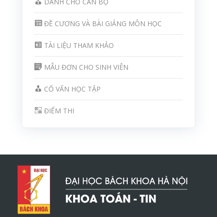
DÀNH CHO CÁN BỘ
ĐỀ CƯƠNG VÀ BÀI GIẢNG MÔN HỌC
TÀI LIỆU THAM KHẢO
MẪU ĐƠN CHO SINH VIÊN
CỐ VẤN HỌC TẬP
ĐIỂM THI