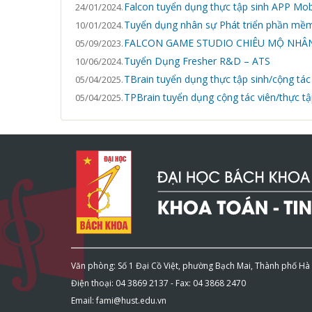
Falcon tuyển dụng thực tập sinh APP Mob
24/01/2024.
Tuyển dụng nhân sự Phát triển phần mềm
10/01/2024.
FALCON GAME STUDIO CHIÊU MỘ NHÂN
05/09/2023.
Tuyển Dụng Fresher R&D – ATS
10/06/2024.
TBrain tuyển dụng thực tập sinh/cộng tác 
05/04/2025.
TPBrain tuyển dụng cộng tác viên/thực t
05/04/2025.
Văn phòng: Số 1 Đại Cồ Việt, phường Bạch Mai, Thành phố Hà
Điện thoại: 04 3869 2137 - Fax: 04 3868 2470
Email: fami@hust.edu.vn