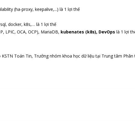
ility (ha-proxy, keepalive,...) là 1 lợi thế
ql, docker, k8s,… là 1 lợi thế
NP, LPIC, OCA, OCP), MariaDB,
kubenates (k8s), DevOps
là 1 lợi th
ớp KSTN Toán Tin, Trưởng nhóm khoa học dữ liệu tại Trung tâm Phân 