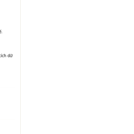
ế.
tích dữ