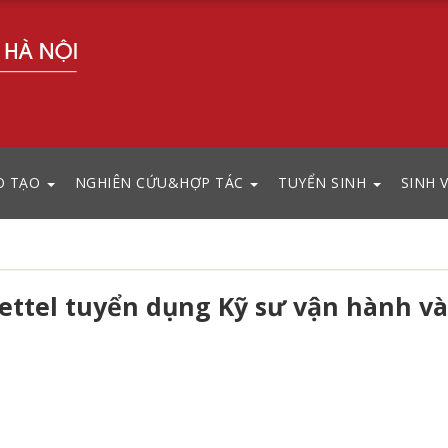
O TẠO
NGHIÊN CỨU&HỢP TÁC
TUYỂN SINH
SINH 
iettel tuyển dụng Kỹ sư vận hành và