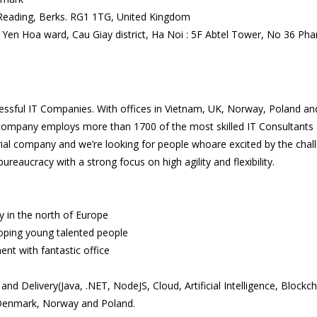
, Reading, Berks. RG1 1TG, United Kingdom
Yen Hoa ward, Cau Giay district, Ha Noi : 5F Abtel Tower, No 36 Ph
ssful IT Companies. With offices in Vietnam, UK, Norway, Poland an
ompany employs more than 1700 of the most skilled IT Consultants
ial company and we’re looking for people whoare excited by the chal
bureaucracy with a strong focus on high agility and flexibility.
 in the north of Europe
oping young talented people
nt with fantastic office
d Delivery(Java, .NET, NodeJS, Cloud, Artificial Intelligence, Blockch
, Denmark, Norway and Poland.