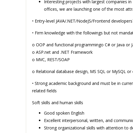
Interesting projects with largest companies
offices, we are launching one of the most att
• Entry-level JAVA/.NET/NodeJS/Frontend developersT
• Firm knowledge with the followings but not mandat
o OOP and functional programmingo C# or Java or J
o ASP.net and .NET Framework
o MVC, REST/SOAP
o Relational database design, MS SQL or MySQL or
• Strong academic background and must be in curren
related fields
Soft skills and human skills
Good spoken English
Excellent interpersonal, written, and communica
Strong organizational skills with attention to de