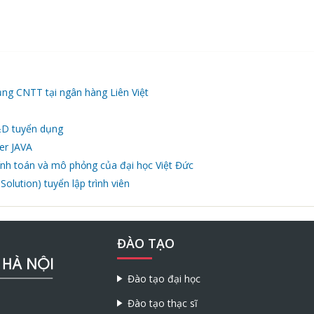
ụng CNTT tại ngân hàng Liên Việt
R&D tuyển dụng
er JAVA
ính toán và mô phỏng của đại học Việt Đức
lution) tuyển lập trình viên
ĐÀO TẠO
Đào tạo đại học
Đào tạo thạc sĩ