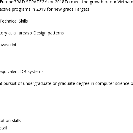
 in EuropeGRAD STRATEGY for 2018To meet the growth of our Vietna
ractive programs in 2018 for new grads.Targets
echnical Skills
ory at all areaso Design patterns
avascript
 equivalent DB systems
t pursuit of undergraduate or graduate degree in computer science o
tion skills
tail