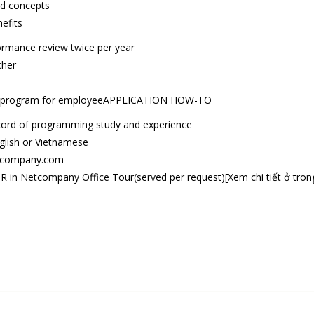
nd concepts
efits
formance review twice per year
cher
ance program for employeeAPPLICATION HOW-TO
record of programming study and experience
nglish or Vietnamese
etcompany.com
R in Netcompany Office Tour(served per request)[Xem chi tiết ở trong