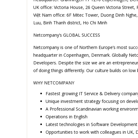
UK office: Victoria House, 26 Queen Victoria Street
Việt Nam office: 6F Mitec Tower, Duong Dinh Nghe, 
Luu, Binh Thanh district, Ho Chi Minh
Netcompany’s GLOBAL SUCCESS
Netcompany is one of Northern Europe’s most succe
headquarter in Copenhagen, Denmark. Globally Netc
Developers. Despite the size we are an entrepreneur
of doing things differently. Our culture builds on low 
WHY NETCOMPANY
Fastest growing IT Service & Delivery company
Unique investment strategy focusing on devel
A Professional Scandinavian working environme
Operations in English
Latest technologies in Software Development an
Opportunities to work with colleagues in UK