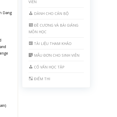
VIÊN
an Dang
DÀNH CHO CÁN BỘ
ĐỀ CƯƠNG VÀ BÀI GIẢNG
MÔN HỌC
d
TÀI LIỆU THAM KHẢO
 and
lenge
MẪU ĐƠN CHO SINH VIÊN
CỐ VẤN HỌC TẬP
ĐIỂM THI
ain)