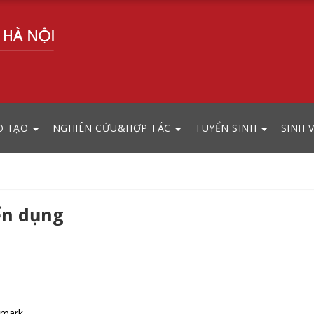
O TẠO
NGHIÊN CỨU&HỢP TÁC
TUYỂN SINH
SINH 
ển dụng
nmark