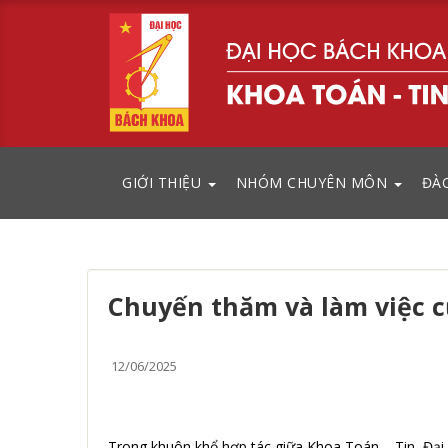
GIỚI THIỆU
NHÓM CHUYÊN MÔN
ĐÀ
Chuyến thăm và làm việc củ
12/06/2025
Trong khuôn khổ hợp tác giữa Khoa Toán – Tin, Đại