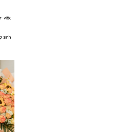
m việc
ợ sinh