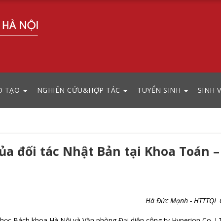
O TẠO
NGHIÊN CỨU&HỢP TÁC
TUYỂN SINH
SINH 
a đối tác Nhật Bản tại Khoa Toán –
Hà Đức Mạnh - HTTTQL 0
 học Bách khoa Hà Nội và Văn phòng Đại diện công ty Hyperion Co. 