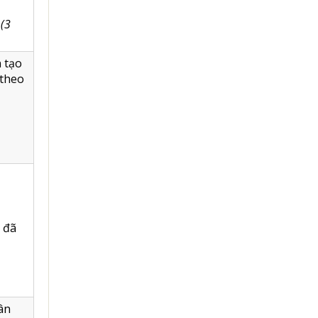
 (3
 tạo
 theo
 đã
ân