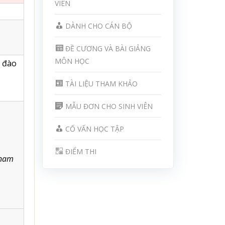
VIÊN
DÀNH CHO CÁN BỘ
ĐỀ CƯƠNG VÀ BÀI GIẢNG
MÔN HỌC
 đào
TÀI LIỆU THAM KHẢO
MẪU ĐƠN CHO SINH VIÊN
CỐ VẤN HỌC TẬP
ĐIỂM THI
tnam