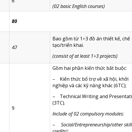
6
(02 basic English courses)
80
Bao gồm từ 1÷3 đồ án thiết kế, chế
tạo/triển khai.
47
(consist of at least 1÷3 projects)
Gồm hai phần kiến thức bắt buộc:
– Kiến thức bổ trợ về xã hội, khởi
nghiệp và các kỹ năng khác (6TC);
– Technical Writing and Presentat
(3TC).
9
Include of 02 compulsory modules:
–
Social/Entrepreneurship/other skill
credits);