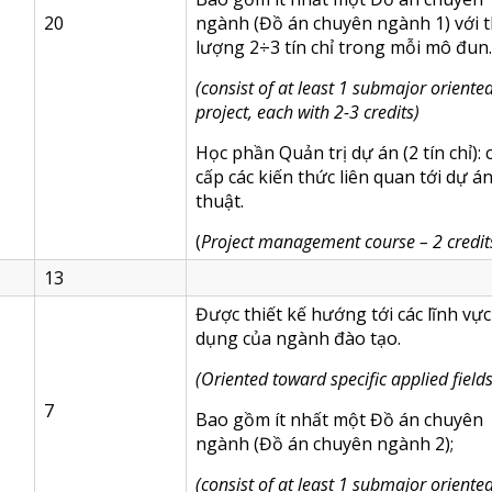
20
ngành (Đồ án chuyên ngành 1) với t
lượng 2÷3 tín chỉ trong mỗi mô đun.
(
consist of at least 1 submajor oriente
project, each with 2-3 credits
)
Học phần Quản trị dự án (2 tín chỉ):
cấp các kiến thức liên quan tới dự á
thuật.
(
Project management course – 2 credit
13
Được thiết kế hướng tới các lĩnh vự
dụng của ngành đào tạo.
(
Oriented toward specific applied field
7
Bao gồm ít nhất một Đồ án chuyên
ngành (Đồ án chuyên ngành 2);
(
consist of at least 1 submajor oriente