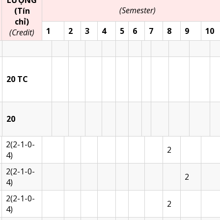
LƯỢNG
(Semester)
(Tín
chỉ)
1
2
3
4
5
6
7
8
9
10
(Credit)
2
0 TC
2
0
2(2-1-0-
2
4)
2(2-1-0-
2
4)
2(2-1-0-
2
4)