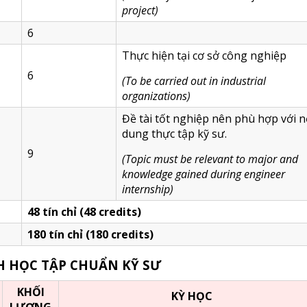
project
)
6
Thực hiện tại cơ sở công nghiệp
6
(
To be carried out in industrial
organizations
)
Đề tài tốt nghiệp nên phù hợp với n
dung thực tập kỹ sư.
9
(
Topic must be relevant to major and
knowledge gained during engineer
internship
)
48
tín chỉ (48 credits)
180 tín chỉ (180 credits)
H HỌC TẬP CHUẨN KỸ SƯ
KHỐI
KỲ HỌC