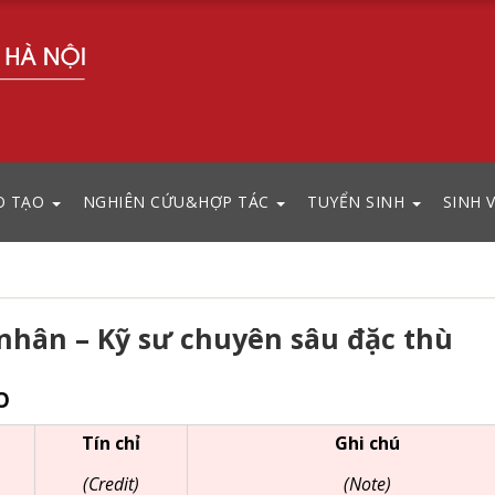
O TẠO
NGHIÊN CỨU&HỢP TÁC
TUYỂN SINH
SINH 
nhân – Kỹ sư chuyên sâu đặc thù
ẠO
Tín chỉ
Ghi chú
(Credit)
(Note)