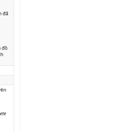
n đã
m đồ
ch
yên
ete