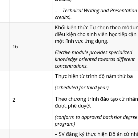
–
Technical Writing and Presentation
credits).
Khối kiến thức Tự chọn theo môđun
điều kiện cho sinh viên học tiếp cận
một lĩnh vực ứng dụng.
16
Elective module provides specialized
knowledge oriented towards different
concentrations.
Thực hiện từ trình độ năm thứ ba
(
scheduled for third year
)
Theo chương trình đào tạo cử nhân
2
được phê duyệt
(
conform to approved bachelor degree
program
)
– SV đăng ký thực hiện Đồ án cử nh