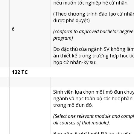
nếu muốn tốt nghiệp hệ cử nhân.
(Theo chương trình đào tạo cử nhâ
được phê duyệt)
6
(
conform to approved bachelor degree
program
)
Do đặc thù của ngành SV không là
án thiết kế trong trường hợp học tí
hợp cử nhân-kỹ sư.
132 TC
Sinh viên lựa chọn một mô đun chu
ngành và học toàn bộ các học phần
trong mô đun đó.
(
Select one relevant module and compl
all courses of that module
).
Bao gồm ít nhất một Đồ án chuyên