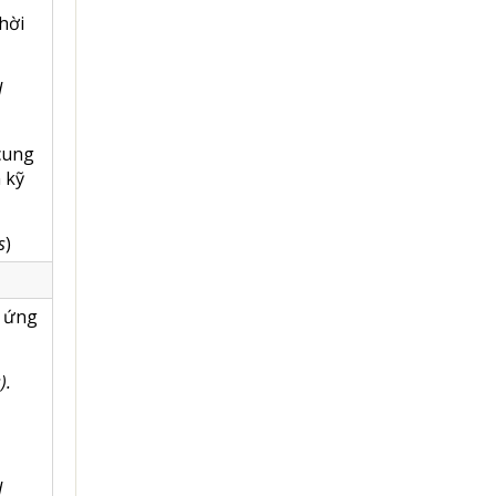
hời
d
 cung
n kỹ
s
)
c ứng
s
).
d