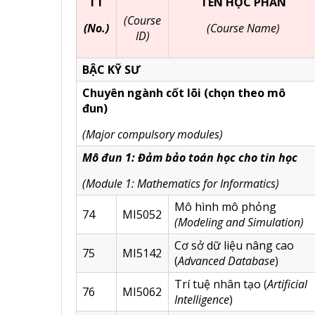
TT
TÊN HỌC PHẦN
(Course
(No.)
(Course Name)
ID)
BẬC KỸ SƯ
Chuyên ngành cốt
lõi
(chọn theo mô
đun)
(Major compulsory modules)
Mô đun 1: Đảm bảo toán học cho tin học
(Module 1
:
Mathematics for Informatics
)
Mô hình mô phỏng
74
MI5052
(Modeling and Simulation)
Cơ sở dữ liệu nâng cao
75
MI5142
(
Advanced Database
)
Trí tuệ nhân tạo (
Artificial
76
MI5062
Intelligence
)