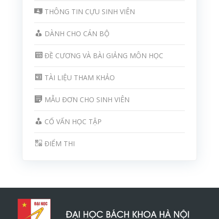
THÔNG TIN CỰU SINH VIÊN
DÀNH CHO CÁN BỘ
ĐỀ CƯƠNG VÀ BÀI GIẢNG MÔN HỌC
TÀI LIỆU THAM KHẢO
MẪU ĐƠN CHO SINH VIÊN
CỐ VẤN HỌC TẬP
ĐIỂM THI