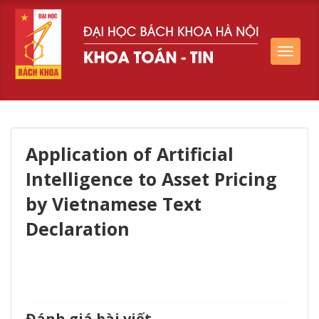
Toggle
navigat
Application of Artificial
Intelligence to Asset Pricing
by Vietnamese Text
Declaration
Đánh giá bài viết