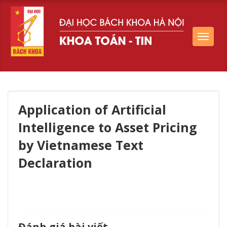
Toggle
navigat
Application of Artificial
Intelligence to Asset Pricing
by Vietnamese Text
Declaration
Đánh giá bài viết