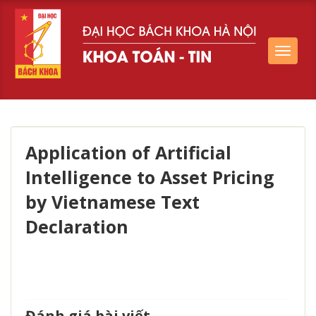
Toggle
navigat
Application of Artificial
Intelligence to Asset Pricing
by Vietnamese Text
Declaration
Đánh giá bài viết