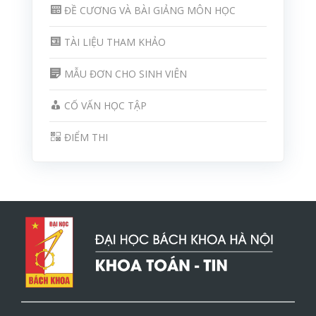
ĐỀ CƯƠNG VÀ BÀI GIẢNG MÔN HỌC
TÀI LIỆU THAM KHẢO
MẪU ĐƠN CHO SINH VIÊN
CỐ VẤN HỌC TẬP
ĐIỂM THI