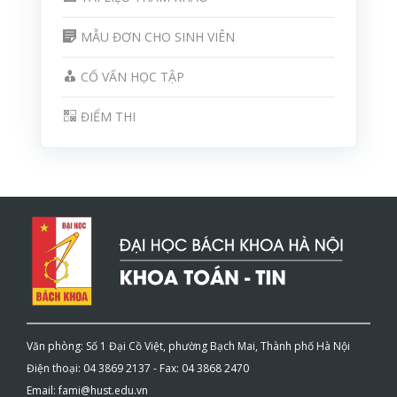
MẪU ĐƠN CHO SINH VIÊN
CỐ VẤN HỌC TẬP
ĐIỂM THI
Văn phòng: Số 1 Đại Cồ Việt, phường Bạch Mai, Thành phố Hà Nội
Điện thoại: 04 3869 2137 - Fax: 04 3868 2470
Email: fami@hust.edu.vn