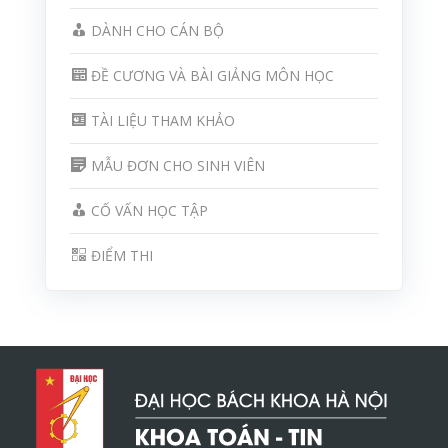
DÀNH CHO CÁN BỘ
ĐỀ CƯƠNG VÀ BÀI GIẢNG MÔN HỌC
TÀI LIỆU THAM KHẢO
MẪU ĐƠN CHO SINH VIÊN
CỐ VẤN HỌC TẬP
ĐIỂM THI