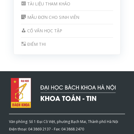
TÀI LIỆU THAM KHẢO
MẪU ĐƠN CHO SINH VIÊN
CỐ VẤN HỌC TẬP
ĐIỂM THI
Văn phòng: Số 1 Đại Cồ Việt, phường Bạch Mai, Thành phố Hà Nội
Điện thoại: 04 3869 2137 - Fax: 04 3868 2470