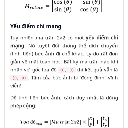
Yếu điểm chí mạng
Tuy nhiên ma trận 2×2 có một
yếu điểm chí
mạng
: Nó tuyệt đối không thể dịch chuyển
(tịnh tiến) bức ảnh đi chỗ khác. Lý do rất đơn
giản về mặt toán học: Bất kỳ ma trận nào khi
nhân với gốc tọa độ
thì kết quả vẫn là
(0, 0)
. Tâm của bức ảnh bị “đóng đinh” vĩnh
(0, 0)
viễn!
Để tịnh tiến bức ảnh, cách duy nhất là dùng
phép
cộng
: