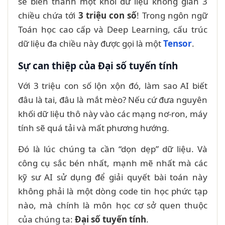
sẽ biến thành một khối dữ liệu không gian 3
chiều chứa tới
3 triệu con số
! Trong ngôn ngữ
Toán học cao cấp và Deep Learning, cấu trúc
dữ liệu đa chiều này được gọi là một
Tensor
.
Sự can thiệp của Đại số tuyến tính
Với 3 triệu con số lộn xộn đó, làm sao AI biết
đâu là tai, đâu là mắt mèo? Nếu cứ đưa nguyên
khối dữ liệu thô này vào các mạng nơ-ron, máy
tính sẽ quá tải và mất phương hướng.
Đó là lúc chúng ta cần “dọn dẹp” dữ liệu. Và
công cụ sắc bén nhất, mạnh mẽ nhất mà các
kỹ sư AI sử dụng để giải quyết bài toán này
không phải là một dòng code tin học phức tạp
nào, mà chính là môn học cơ sở quen thuộc
của chúng ta:
Đại số tuyến tính
.