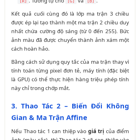
. Tương tự cho
và
.
[R]
[G]
[B]
Kết quả cuối cùng đó là lớp ma trận 3 chiều
được ép lại tạo thành một ma trận 2 chiều duy
nhất chứa cường độ sáng (từ 0 đến 255). Bức
ảnh màu đã được chuyển thành ảnh xám một
cách hoàn hảo.
Bằng cách sử dụng quy tắc của ma trận thay vì
tính toán từng pixel đơn tẻ, máy tính (đặc biệt
là GPU) có thể thực hiện hàng triệu phép tính
này chỉ trong chớp mắt.
3. Thao Tác 2 – Biến Đổi Không
Gian & Ma Trận Affine
Nếu Thao tác 1 can thiệp vào
giá trị
của điểm
ảnh (màu sắc), thì Thao tác 2 sẽ can thiệp vào