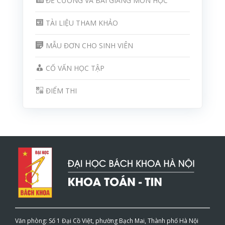
ĐỀ CƯƠNG VÀ BÀI GIẢNG MÔN HỌC
TÀI LIỆU THAM KHẢO
MẪU ĐƠN CHO SINH VIÊN
CỐ VẤN HỌC TẬP
ĐIỂM THI
Văn phòng: Số 1 Đại Cồ Việt, phường Bạch Mai, Thành phố Hà Nội