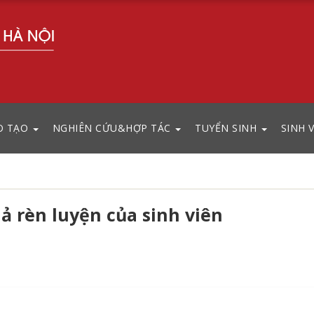
O TẠO
NGHIÊN CỨU&HỢP TÁC
TUYỂN SINH
SINH 
ả rèn luyện của sinh viên