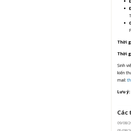
T
G
F
Thời g
Thời g
Sinh vi
kiến t
mail:
t
Lưu ý:
Các 
09/08/2
05/08/2