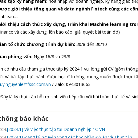
Đào tạo kỹ năng mềm:
hòa nhập với doanh nghiệp, kỹ năng giao tiế
Được giới thiệu tổng quan về data ngành Fintech cùng các cô
ableau….
iới thiệu cách thức xây dựng, triển khai Machine learning tro
inance và các xây dựng, lên báo cáo, giải quyết bài toán đó)
ian tổ chức chương trình dự kiến:
30/8 đến 30/10
ian phỏng vấn:
Ngày 16/8 và 23/8
ên có nhu cầu tham gia thực tập kỳ 2024.1 vui lòng gửi CV (gồm thông 
hức và bài tập thực hành được học ở trường, mong muốn được thực t
huy.nguyenle@fssc.com.vn
/ Zalo: 0943013663
Đây là kỳ thực tập hỗ trợ sinh viên tiếp cận với bài toán thực tế và si
thông báo khác
[2024.1] Về việc thực tập tại Doanh nghiệp 1C VN
024.
[2024.1] Đăng ký nguyện vọng các học phần Đồ án và Thực tập
024.