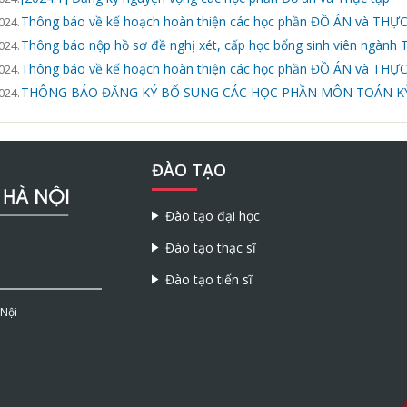
Thông báo về kế hoạch hoàn thiện các học phần ĐỒ ÁN và THỰC
024.
Thông báo nộp hồ sơ đề nghị xét, cấp học bổng sinh viên ngành
024.
Thông báo về kế hoạch hoàn thiện các học phần ĐỒ ÁN và THỰC
024.
THÔNG BÁO ĐĂNG KÝ BỔ SUNG CÁC HỌC PHẦN MÔN TOÁN KỲ
024.
ĐÀO TẠO
Đào tạo đại học
Đào tạo thạc sĩ
Đào tạo tiến sĩ
 Nội