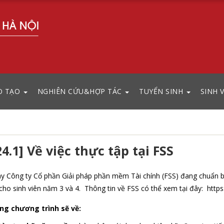
O TẠO
NGHIÊN CỨU&HỢP TÁC
TUYỂN SINH
SINH 
24.1] Về việc thực tập tại FSS
y Công ty Cổ phần Giải pháp phần mềm Tài chính (FSS) đang chuẩn bị
 cho sinh viên năm 3 và 4. Thông tin về FSS có thể xem tại đây: https
ng chương trình sẽ về: