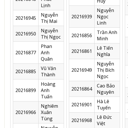
Huy
Lịnh
Nguyễn
Nguyễn
20216939
Ngọc
20216945
Thị Mai
Linh
Nguyễn
Trần Anh
20216950
20216856
Thị Ngọc
Minh
Phan
Lê Tiến
20216861
20216877
Anh
Nghĩa
Quân
Nguyễn
Vũ Văn
20216949
Thị Bích
20216885
Thành
Ngọc
Hoàng
Cao Bảo
20216864
20216899
Anh
Nguyên
Tuấn
Hà Lê
20216901
Nghiêm
Tuyến
20216966
Xuân
Lê Đức
Tùng
20216968
Việt
Nguyễn