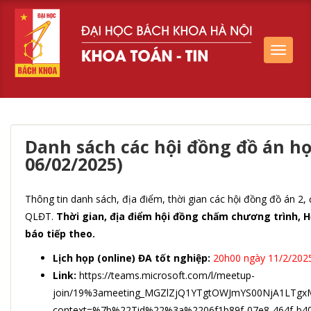
Toggle
navigat
Danh sách các hội đồng đồ án họ
06/02/2025)
Thông tin danh sách, địa điểm, thời gian các hội đồng đồ án 2,
QLĐT.
Thời gian, địa điểm hội đồng chấm chương trình, 
báo tiếp theo.
Lịch họp (online) ĐA tốt nghiệp:
20h00 ngày 11/2/2025
Link:
https://teams.microsoft.com/l/meetup-
join/19%3ameeting_MGZlZjQ1YTgtOWJmYS00NjA1LTgxM
context=%7b%22Tid%22%3a%2206f1b89f-07e8-464f-b