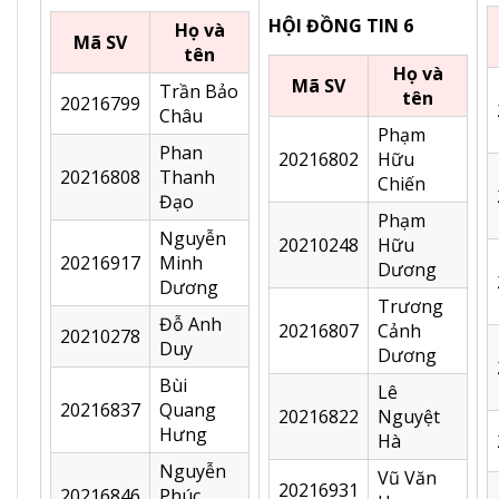
HỘI ĐỒNG TIN 6
Họ và
Mã SV
tên
Họ và
Mã SV
Trần Bảo
tên
20216799
Châu
Phạm
Phan
20216802
Hữu
20216808
Thanh
Chiến
Đạo
Phạm
Nguyễn
20210248
Hữu
20216917
Minh
Dương
Dương
Trương
Đỗ Anh
20216807
Cảnh
20210278
Duy
Dương
Bùi
Lê
20216837
Quang
20216822
Nguyệt
Hưng
Hà
Nguyễn
Vũ Văn
20216931
20216846
Phúc