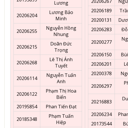
20206267
Ngu
Lương
20206189
Trầ
Lương Bảo
20206204
Minh
20200131
Dươ
Nguyễn Hồng
20206283
Đỗ
20206255
Nhung
Ng
20200277
Doãn Đức
20206215
Trọng
20206150
Bùi
Lê Thị Ánh
20206268
20206201
L
Tuyết
20200378
Ng
Nguyễn Tuấn
20206114
Anh
P
20206297
Phạm Thị Hoa
20206122
Biển
Dư
20216883
20195854
Phan Tiến Đạt
20206234
Pha
Phạm Tuấn
20185348
Hiệp
20173544
Bù