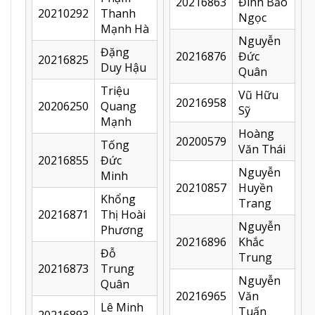
20216863
Đình Bảo
20210292
Thanh
Ngọc
Mạnh Hà
Nguyễn
Đặng
20216876
Đức
20216825
Duy Hậu
Quân
Triệu
Vũ Hữu
20216958
20206250
Quang
Sỹ
Mạnh
Hoàng
20200579
Tống
Văn Thái
20216855
Đức
Nguyễn
Minh
20210857
Huyền
Khổng
Trang
20216871
Thị Hoài
Nguyễn
Phương
20216896
Khắc
Đỗ
Trung
20216873
Trung
Nguyễn
Quân
20216965
Văn
Lê Minh
Tuấn
20216893