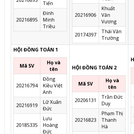
Tiến
Khuất
Đinh
20216906
Văn
20216895
Minh
Vương
Triều
Thái Văn
20174397
Trường
HỘI ĐỒNG TOÁN 1
H
Họ và
Mã SV
HỘI ĐỒNG TOÁN 2
tên
Đồng
Họ và
Mã SV
20216794
Kiều Việt
tên
Anh
Trần Đức
20206131
Lữ Xuân
Duy
20216919
Đức
Phạm Thị
Lưu
20216823
Thanh
20185335
Hoàng
Hà
Đức