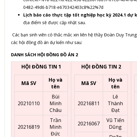
0482-49d6-b718-e670342403c8%22%7d
Lịch báo cáo thực tập tốt nghiệp học kỳ 2024.1 dự 
địa điểm sẽ được cập nhật sau.
Các bạn sinh viên có thắc mắc xin liên hệ thầy Đoàn Duy Tru
các hội đồng đồ án dự kiến như sau:
DANH SÁCH HỘI ĐỒNG ĐỒ ÁN 2
HỘI ĐỒNG TIN 1
HỘI ĐỒNG TIN 2
Họ và
Họ và
Mã SV
Mã SV
tên
tên
Bùi
Lê
20210110
Minh
20216811
Thành
Châu
Đạt
Trần
Vũ Tiến
20216067
20216819
Minh
Dũng
Đức
Doãn