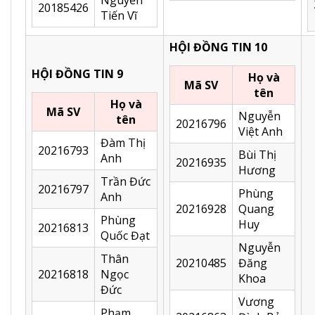
20185426
Tiến Vĩ
HỘI ĐỒNG TIN 10
HỘI ĐỒNG TIN 9
Họ và
Mã SV
tên
Họ và
Mã SV
Nguyễn
tên
20216796
Việt Anh
Đàm Thị
20216793
Bùi Thị
Anh
20216935
Hương
Trần Đức
20216797
Phùng
Anh
20216928
Quang
Phùng
Huy
20216813
Quốc Đạt
Nguyễn
Thân
20210485
Đăng
20216818
Ngọc
Khoa
Đức
Vương
Phạm