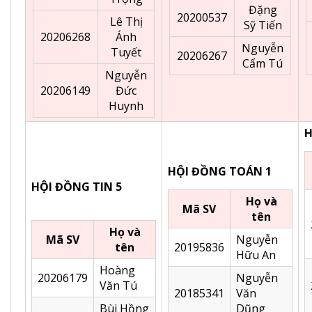
Đặng
20200537
Lê Thị
Sỹ Tiến
20206268
Ánh
Nguyễn
Tuyết
20206267
Cẩm Tú
Nguyễn
20206149
Đức
Huynh
H
HỘI ĐỒNG TOÁN 1
HỘI ĐỒNG TIN 5
Họ và
Mã SV
tên
Họ và
Mã SV
Nguyễn
tên
20195836
Hữu An
Hoàng
20206179
Nguyễn
Văn Tú
20185341
Văn
Bùi Hồng
Dũng