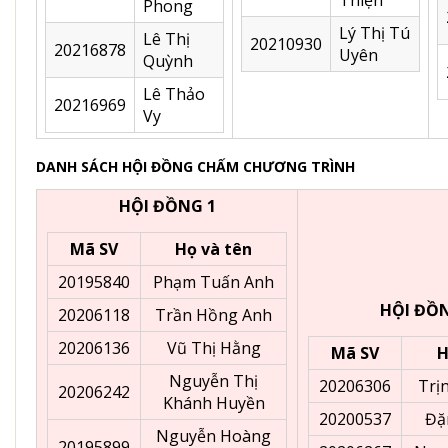
Phong
Lý Thị Tú
Lê Thị
20210930
20216878
Uyên
Quỳnh
Lê Thảo
20216969
Vy
DANH SÁCH HỘI ĐỒNG CHẤM CHƯƠNG TRÌNH
HỘI ĐỒNG 1
Mã SV
Họ và tên
20195840
Phạm Tuấn Anh
HỘI ĐỒN
20206118
Trần Hồng Anh
20206136
Vũ Thị Hằng
Mã SV
H
Nguyễn Thị
20206306
Trị
20206242
Khánh Huyền
20200537
Đặ
Nguyễn Hoàng
20195899